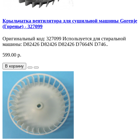
Крыльчатка вентилятора для сушильной машины Gorenje
(Горенье) - 327099
Оригинальный код: 327099 Используется для стиральной
машины: D82426 D82426 D82426 D7664N D746..
599.00 р.
В корзину