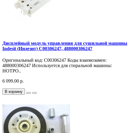
Дисплейный модуль управления для сушильной машины
Indesit (Индезит) C00306247, 488000306247
Оригинальный код: C00306247 Коды взаимозамен:
488000306247 Используется для стиральной машины:
HOTPO..
6 099.00 р.
В корзину