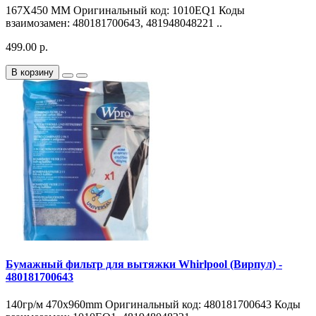
167X450 МM Оригинальный код: 1010EQ1 Коды
взаимозамен: 480181700643, 481948048221 ..
499.00 р.
В корзину
Бумажный фильтр для вытяжки Whirlpool (Вирпул) -
480181700643
140гр/м 470х960mm Оригинальный код: 480181700643 Коды