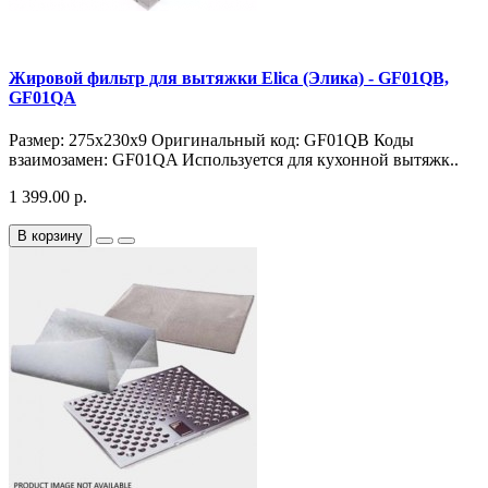
Жировой фильтр для вытяжки Elica (Элика) - GF01QB,
GF01QA
Размер: 275x230x9 Оригинальный код: GF01QB Коды
взаимозамен: GF01QA Используется для кухонной вытяжк..
1 399.00 р.
В корзину