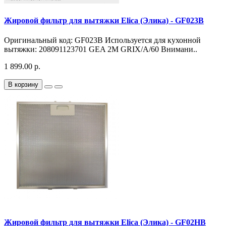
Жировой фильтр для вытяжки Elica (Элика) - GF023B
Оригинальный код: GF023B Используется для кухонной
вытяжки: 208091123701 GEA 2M GRIX/A/60 Внимани..
1 899.00 р.
В корзину
Жировой фильтр для вытяжки Elica (Элика) - GF02HB