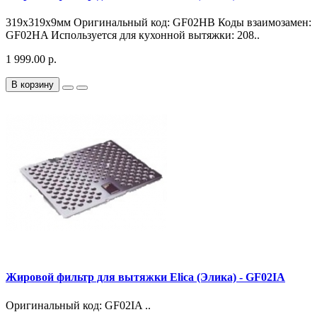
319х319х9мм Оригинальный код: GF02HB Коды взаимозамен:
GF02HA Используется для кухонной вытяжки: 208..
1 999.00 р.
В корзину
Жировой фильтр для вытяжки Elica (Элика) - GF02IA
Оригинальный код: GF02IA ..