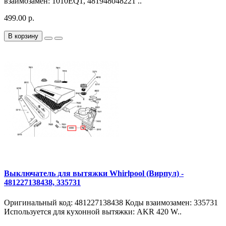
взаимозамен: 1010EQ1, 481948048221 ..
499.00 р.
В корзину
Выключатель для вытяжки Whirlpool (Вирпул) -
481227138438, 335731
Оригинальный код: 481227138438 Коды взаимозамен: 335731
Используется для кухонной вытяжки: AKR 420 W..