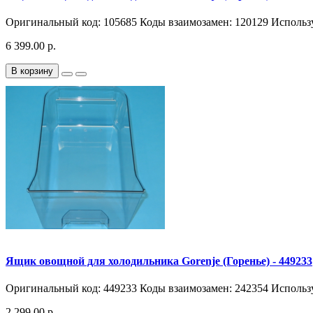
Оригинальный код: 105685 Коды взаимозамен: 120129 Исполь
6 399.00 р.
В корзину
Ящик овощной для холодильника Gorenje (Горенье) - 449233
Оригинальный код: 449233 Коды взаимозамен: 242354 Использ
2 299.00 р.