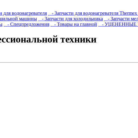
 для водонагревателя
- Запчасти для водонагревателя Thermex 
ушильной машины
- Запчасти для холодильника
- Запчасти ме
ы
- Спецпредложения
- Товары на главной
- УЦЕНЕННЫЕ
ессиональной техники