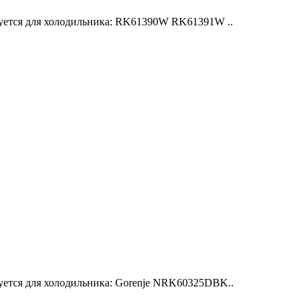
зуется для холодильника: RK61390W RK61391W ..
уется для холодильника: Gorenje NRK60325DBK..