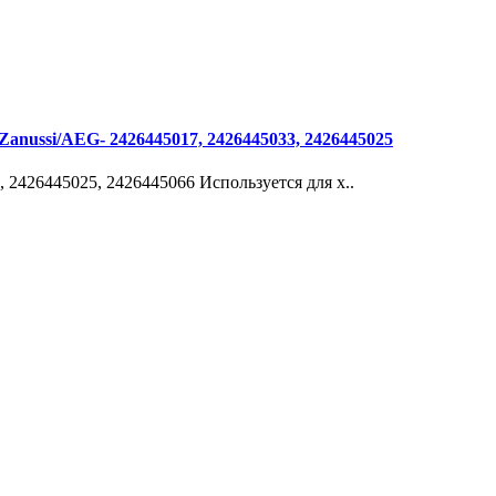
anussi/AEG- 2426445017, 2426445033, 2426445025
2426445025, 2426445066 Используется для х..