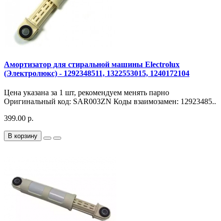
Амортизатор для стиральной машины Electrolux
(Электролюкс) - 1292348511, 1322553015, 1240172104
Цена указана за 1 шт, рекомендуем менять парно
Оригинальный код: SAR003ZN Коды взаимозамен: 12923485..
399.00 р.
В корзину